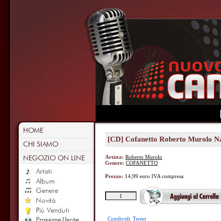
[CD] Cofanetto Roberto Murolo N
Artista:
Roberto Murolo
Genere:
COFANETTO
Prezzo:
14,99 euro IVA compresa
Condividi
Tweet