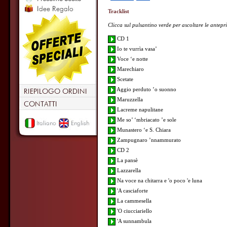
Tracklist
Clicca sul pulsantino verde per ascoltare le antepr
CD 1
Io te vurrìa vasa’
Voce ‘e notte
Marechiaro
Scetate
Aggio perduto ’o suonno
Maruzzella
Lacreme napulitane
Me so’ ‘mbriacato ’e sole
Munastero ‘e S. Chiara
Zampugnaro ’nnammurato
CD 2
La pansè
Lazzarella
Na voce na chitarra e 'o poco 'e luna
'A casciaforte
La cammesella
'O ciucciariello
'A sunnambula