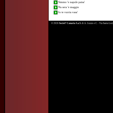
Simmo 'e napule paisa'
Na sera 'e maggio
Io te vurria vasa'
© 2026
Societ? Canaria S.a.S.
di A. Guzzo e C. - Via Santa Lu